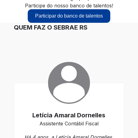
Participe do nosso banco de talentos!
Participar do banco de talentos
QUEM FAZ O SEBRAE RS
Letícia Amaral Dornelles
Assistente Contábil Fiscal
An
Há 4 anos, a Letícia Amaral Dornelles,