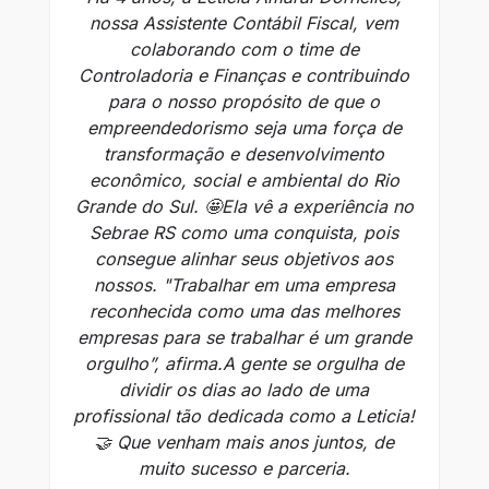
nossa Assistente Contábil Fiscal, vem
colaborando com o time de
Controladoria e Finanças e contribuindo
An
para o nosso propósito de que o
empreendedorismo seja uma força de
h
transformação e desenvolvimento
o
econômico, social e ambiental do Rio
no
Grande do Sul. 🤩​ Ela vê a experiência no
Sebrae RS como uma conquista, pois
p
consegue alinhar seus objetivos aos
nossos. "Trabalhar em uma empresa
reconhecida como uma das melhores
e
empresas para se trabalhar é um grande
orgulho”, afirma.​ A gente se orgulha de
d
dividir os dias ao lado de uma
ide
profissional tão dedicada como a Leticia!
🤝 Que venham mais anos juntos, de
muito sucesso e parceria.​