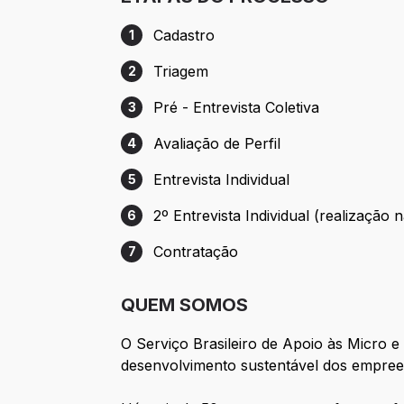
Cadastro
1
Etapa 1: Cadastro
Triagem
2
Etapa 2: Triagem
Pré - Entrevista Coletiva
3
Etapa 3: Pré - Entrevista Coletiva
Avaliação de Perfil
4
Etapa 4: Avaliação de Perfil
Entrevista Individual
5
Etapa 5: Entrevista Individual
2º Entrevista Individual (realização n
6
Etapa 6: 2º Entrevista Individual (realizaç
Contratação
7
Etapa 7: Contratação
QUEM SOMOS
O Serviço Brasileiro de Apoio às Micro 
desenvolvimento sustentável dos empree