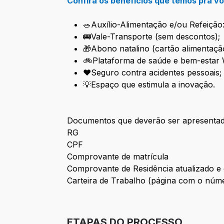
Confira os benefícios que temos pra v
🥗Auxílio-Alimentação e/ou Refeição:
🚌Vale-Transporte (sem descontos);
🎁Abono natalino (cartão alimentação
🚲Plataforma de saúde e bem-estar 
❤️Seguro contra acidentes pessoais
💡Espaço que estimula a inovação.
Documentos que deverão ser apresentado
RG
CPF
Comprovante de matrícula
Comprovante de Residência atualizado e
Carteira de Trabalho (página com o númer
ETAPAS DO PROCESSO