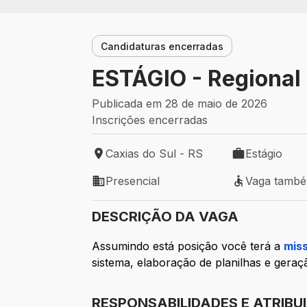
Candidaturas encerradas
ESTÁGIO - Regional 
Publicada em 28 de maio de 2026
Inscrições encerradas
Caxias do Sul - RS
Estágio
Local de trabalho: Caxias do Sul - RS
Tipo de vaga: 
Presencial
Vaga tamb
Modelo de trabalho: Presencial
Vaga também 
DESCRIÇÃO DA VAGA
Assumindo está posição você terá a
mis
sistema, elaboração de planilhas e geraçã
RESPONSABILIDADES E ATRIBU