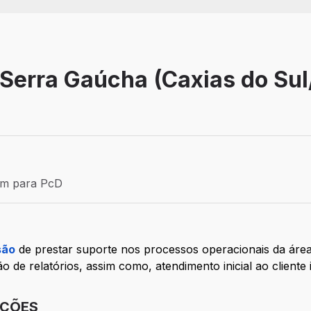
Serra Gaúcha (Caxias do Sul
Estágio
ém para PcD
para PcD
são
de prestar suporte nos processos operacionais da áre
o de relatórios, assim como, atendimento inicial ao cliente 
IÇÕES